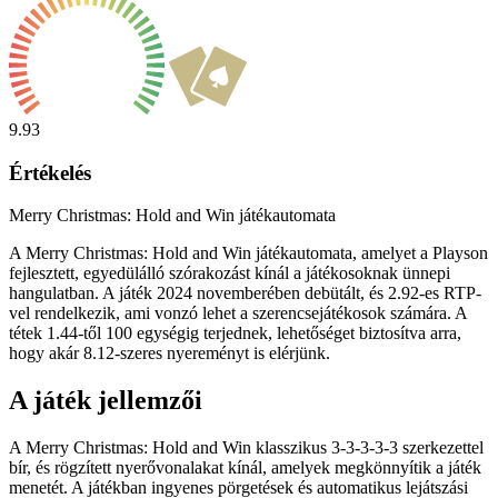
9.93
Értékelés
Merry Christmas: Hold and Win játékautomata
A Merry Christmas: Hold and Win játékautomata, amelyet a Playson
fejlesztett, egyedülálló szórakozást kínál a játékosoknak ünnepi
hangulatban. A játék 2024 novemberében debütált, és 2.92-es RTP-
vel rendelkezik, ami vonzó lehet a szerencsejátékosok számára. A
tétek 1.44-től 100 egységig terjednek, lehetőséget biztosítva arra,
hogy akár 8.12-szeres nyereményt is elérjünk.
A játék jellemzői
A Merry Christmas: Hold and Win klasszikus 3-3-3-3-3 szerkezettel
bír, és rögzített nyerővonalakat kínál, amelyek megkönnyítik a játék
menetét. A játékban ingyenes pörgetések és automatikus lejátszási