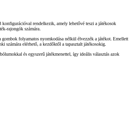
3 konfigurációval rendelkezik, amely lehetővé teszi a játékosok
áték-rajongók számára.
y a gombok folyamatos nyomkodása nélkül élvezzék a játékot. Emellett
ki számára elérhető, a kezdőktől a tapasztalt játékosokig.
bólumokkal és egyszerű játékmenettel, így ideális választás azok