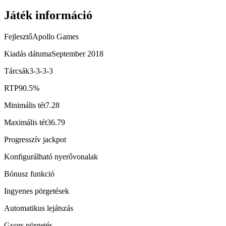
Játék információ
Fejlesztő
Apollo Games
Kiadás dátuma
September 2018
Tárcsák
3-3-3-3
RTP
90.5%
Minimális tét
7.28
Maximális tét
36.79
Progresszív jackpot
Konfigurálható nyerővonalak
Bónusz funkció
Ingyenes pörgetések
Automatikus lejátszás
Gyors pörgetés