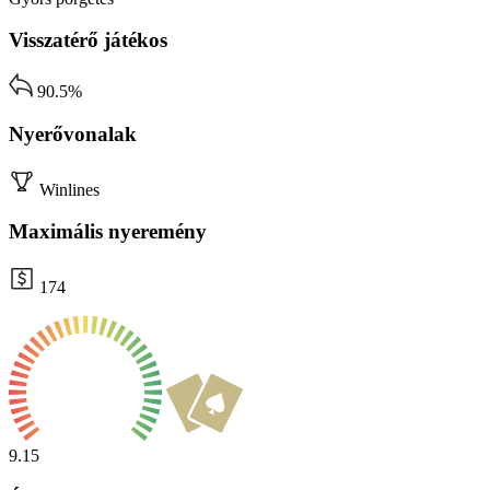
Visszatérő játékos
90.5%
Nyerővonalak
Winlines
Maximális nyeremény
174
9.15