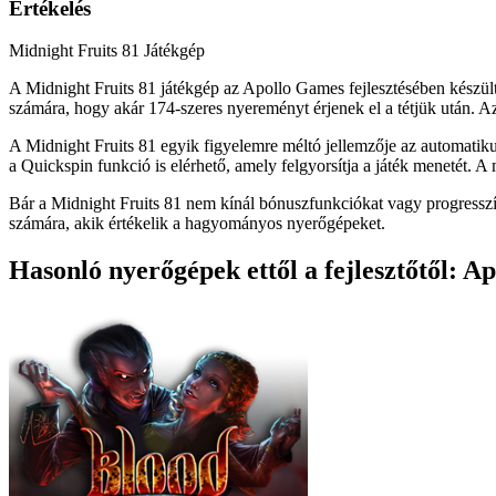
Értékelés
Midnight Fruits 81 Játékgép
A Midnight Fruits 81 játékgép az Apollo Games fejlesztésében készült,
számára, hogy akár 174-szeres nyereményt érjenek el a tétjük után. Az
A Midnight Fruits 81 egyik figyelemre méltó jellemzője az automatik
a Quickspin funkció is elérhető, amely felgyorsítja a játék menetét. A
Bár a Midnight Fruits 81 nem kínál bónuszfunkciókat vagy progresszív
számára, akik értékelik a hagyományos nyerőgépeket.
Hasonló nyerőgépek ettől a fejlesztőtől: A