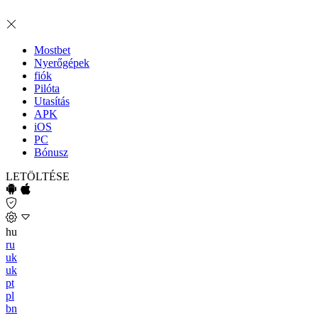
Mostbet
Nyerőgépek
fiók
Pilóta
Utasítás
APK
iOS
PC
Bónusz
LETÖLTÉSE
hu
ru
uk
uk
pt
pl
bn