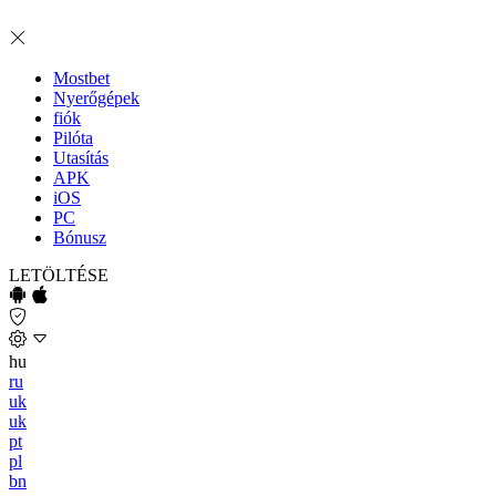
Mostbet
Nyerőgépek
fiók
Pilóta
Utasítás
APK
iOS
PC
Bónusz
LETÖLTÉSE
hu
ru
uk
uk
pt
pl
bn