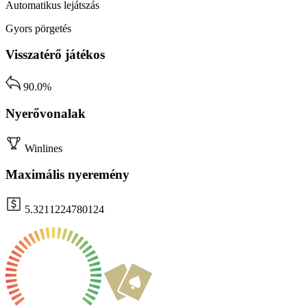
Automatikus lejátszás
Gyors pörgetés
Visszatérő játékos
90.0%
Nyerővonalak
Winlines
Maximális nyeremény
5.3211224780124