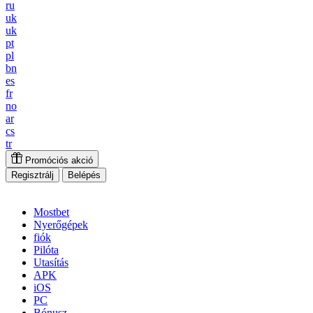
ru
uk
uk
pt
pl
bn
es
fr
no
ar
cs
tr
Promóciós akció
Regisztrálj
Belépés
Mostbet
Nyerőgépek
fiók
Pilóta
Utasítás
APK
iOS
PC
Bónusz