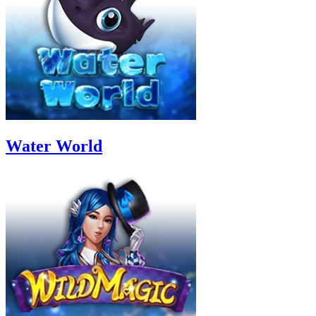
Water World