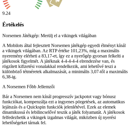
9.24
Értékelés
Norsemen Játékgép: Merülj el a vikingek világában
A Mobilots által fejlesztett Norsemen játékgép egyedi élményt kínál
a vikingek világában. Az RTP értéke 101,23%, míg a maximális
nyeremény elérheti a 83,17-et, így ez a nyerőgép gyorsan felkelti a
játékosok figyelmét. A játéknak 4-4-4-4-4 elrendezése van, és
rögzített kifizetési vonalakkal rendelkezik, ami lehetővé teszi a
különböző tétméretek alkalmazását, a minimális 3,07-től a maximális
6,38-ig.
A Norsemen Főbb Jellemzői
Bár a Norsemen nem kínál progresszív jackpotot vagy bónusz
funkciókat, kompenzálja ezt a ingyenes pörgetések, az automatikus
lejátszás és a Quickspin funkciók jelenlétével. Ezek az elemek
dinamikussá és lebilincselővé teszik a játék folyamatát. A játékosok
felfedezhetik a vikingek izgalmas világát, miközben új nyerési
lehetőségeket tárnak fel.