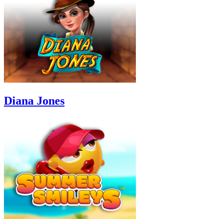
Diana Jones