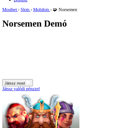
Mostbet
›
Slots
›
Mobilots
›
🧩 Norsemen
Norsemen Demó
Játssz most
Játssz valódi pénzzel