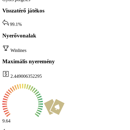
Visszatérő játékos
99.1%
Nyerővonalak
Winlines
Maximális nyeremény
2.449006352295
9.64