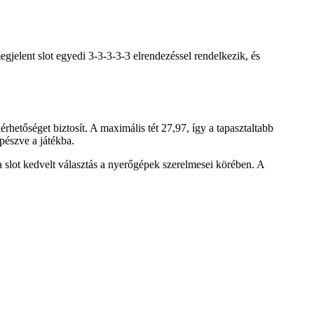
jelent slot egyedi 3-3-3-3-3 elrendezéssel rendelkezik, és
hetőséget biztosít. A maximális tét 27,97, így a tapasztaltabb
pészve a játékba.
a slot kedvelt választás a nyerőgépek szerelmesei körében. A