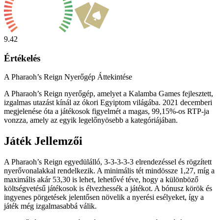
9.42
Értékelés
A Pharaoh’s Reign Nyerőgép Áttekintése
A Pharaoh’s Reign nyerőgép, amelyet a Kalamba Games fejlesztett,
izgalmas utazást kínál az ókori Egyiptom világába. 2021 decemberi
megjelenése óta a játékosok figyelmét a magas, 99,15%-os RTP-ja
vonzza, amely az egyik legelőnyösebb a kategóriájában.
Játék Jellemzői
A Pharaoh’s Reign egyedülálló, 3-3-3-3-3 elrendezéssel és rögzített
nyerővonalakkal rendelkezik. A minimális tét mindössze 1,27, míg a
maximális akár 53,30 is lehet, lehetővé téve, hogy a különböző
költségvetésű játékosok is élvezhessék a játékot. A bónusz körök és
ingyenes pörgetések jelentősen növelik a nyerési esélyeket, így a
játék még izgalmasabbá válik.