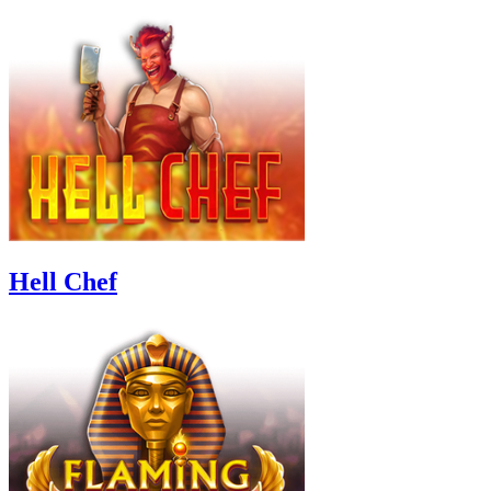
Hell Chef