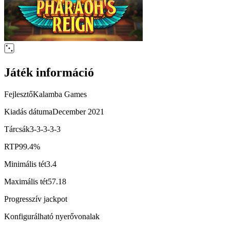
Játék információ
Fejlesztő
Kalamba Games
Kiadás dátuma
December 2021
Tárcsák
3-3-3-3-3
RTP
99.4%
Minimális tét
3.4
Maximális tét
57.18
Progresszív jackpot
Konfigurálható nyerővonalak