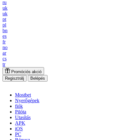
ru
uk
uk
pt
pl
bn
es
fr
no
ar
cs
tr
Promóciós akció
Regisztrálj
Belépés
Mostbet
Nyerőgépek
fiók
Pilóta
Utasítás
APK
iOS
PC
Bónusz