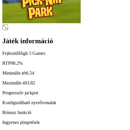
Játék információ
Fejlesztő
High 5 Games
RTP
98.2%
Minimális tét
6.54
Maximális tét
3.82
Progresszív jackpot
Konfigurálható nyerővonalak
Bónusz funkció
Ingyenes pörgetések