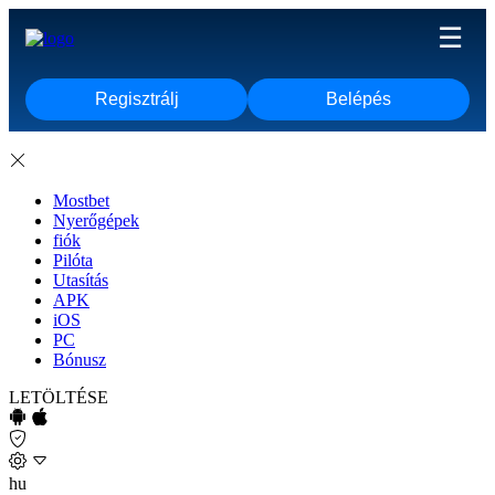
Regisztrálj
Belépés
Mostbet
Nyerőgépek
fiók
Pilóta
Utasítás
APK
iOS
PC
Bónusz
LETÖLTÉSE
hu