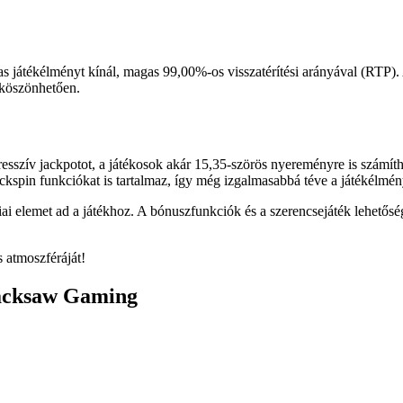
as játékélményt kínál, magas 99,00%-os visszatérítési arányával (RTP)
 köszönhetően.
sszív jackpotot, a játékosok akár 15,35-szörös nyereményre is számítha
ckspin funkciókat is tartalmaz, így még izgalmasabbá téve a játékélmén
giai elemet ad a játékhoz. A bónuszfunkciók és a szerencsejáték lehetős
s atmoszféráját!
 Hacksaw Gaming