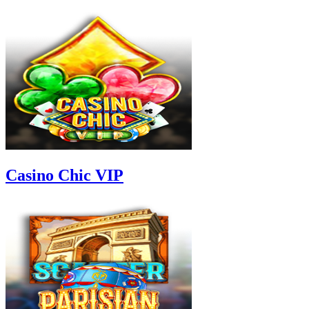
Casino Chic VIP