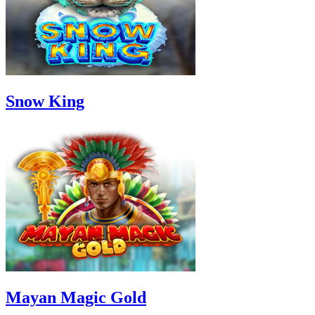
Snow King
Mayan Magic Gold