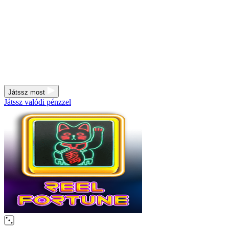
Játssz most
Játssz valódi pénzzel