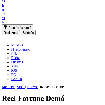
es
fr
no
ar
cs
tr
Promóciós akció
Regisztrálj
Belépés
Mostbet
Nyerőgépek
fiók
Pilóta
Utasítás
APK
iOS
PC
Bónusz
Mostbet
›
Slots
›
Reevo
›
🧩 Reel Fortune
Reel Fortune Demó