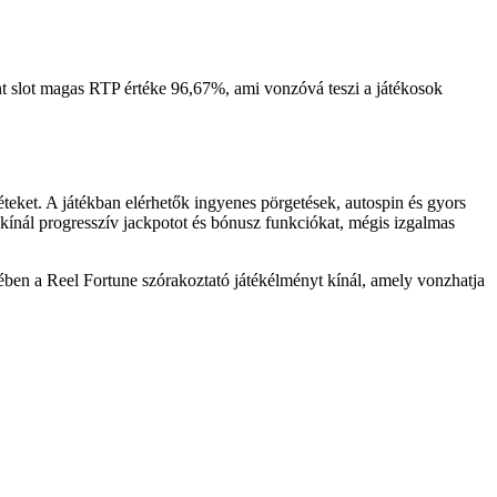
ent slot magas RTP értéke 96,67%, ami vonzóvá teszi a játékosok
éteket. A játékban elérhetők ingyenes pörgetések, autospin és gyors
m kínál progresszív jackpotot és bónusz funkciókat, mégis izgalmas
ében a Reel Fortune szórakoztató játékélményt kínál, amely vonzhatja