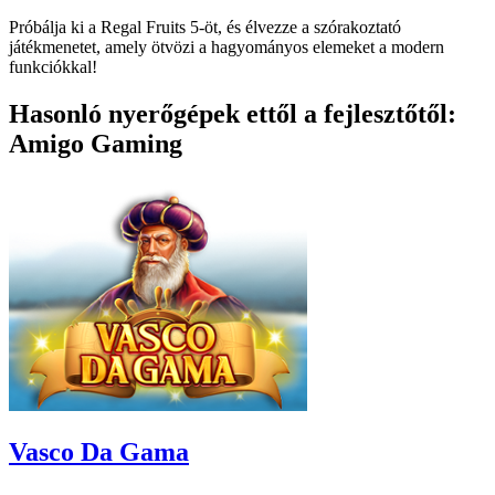
Próbálja ki a Regal Fruits 5-öt, és élvezze a szórakoztató
játékmenetet, amely ötvözi a hagyományos elemeket a modern
funkciókkal!
Hasonló nyerőgépek ettől a fejlesztőtől:
Amigo Gaming
Vasco Da Gama