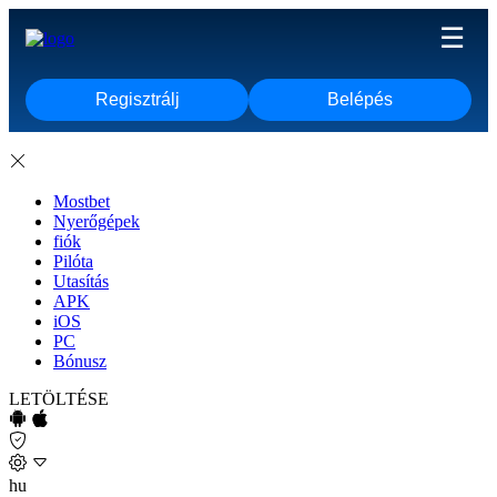
Regisztrálj
Belépés
Mostbet
Nyerőgépek
fiók
Pilóta
Utasítás
APK
iOS
PC
Bónusz
LETÖLTÉSE
hu