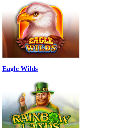
Eagle Wilds