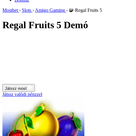
Mostbet
›
Slots
›
Amigo Gaming
›
🧩 Regal Fruits 5
Regal Fruits 5 Demó
Játssz most
Játssz valódi pénzzel