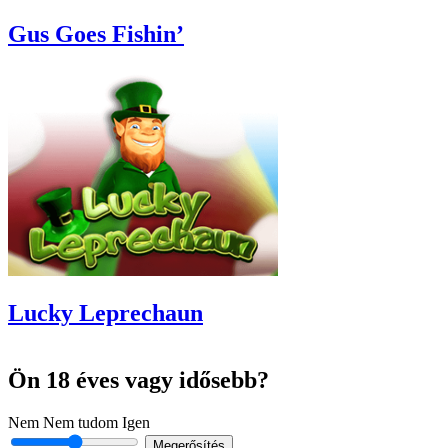
Gus Goes Fishin’
Lucky Leprechaun
Ön 18 éves vagy idősebb?
Nem
Nem tudom
Igen
Megerősítés