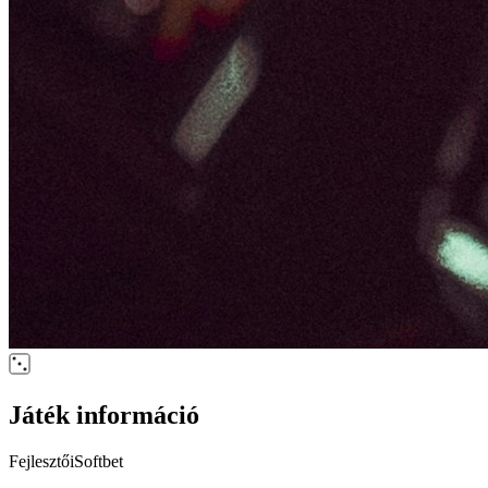
Játék információ
Fejlesztő
iSoftbet