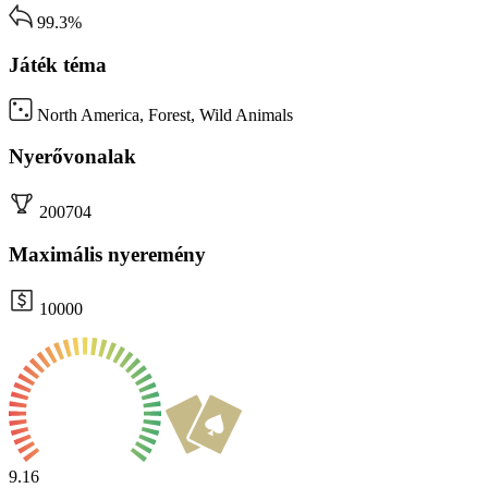
99.3%
Játék téma
North America, Forest, Wild Animals
Nyerővonalak
200704
Maximális nyeremény
10000
9.16