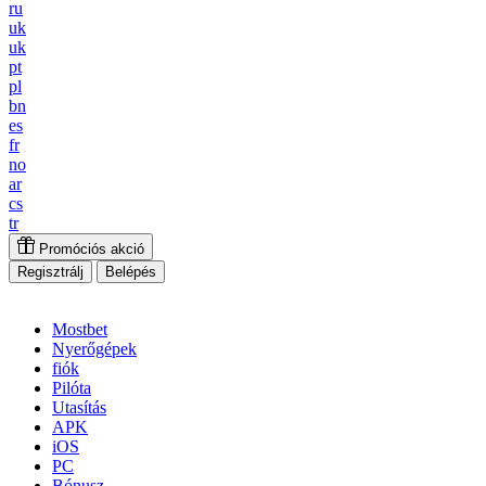
ru
uk
uk
pt
pl
bn
es
fr
no
ar
cs
tr
Promóciós akció
Regisztrálj
Belépés
Mostbet
Nyerőgépek
fiók
Pilóta
Utasítás
APK
iOS
PC
Bónusz