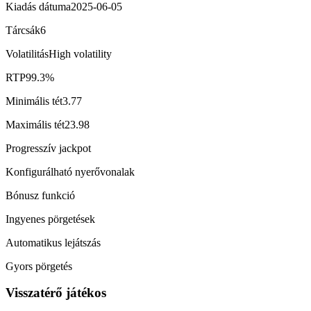
Kiadás dátuma
2025-06-05
Tárcsák
6
Volatilitás
High volatility
RTP
99.3%
Minimális tét
3.77
Maximális tét
23.98
Progresszív jackpot
Konfigurálható nyerővonalak
Bónusz funkció
Ingyenes pörgetések
Automatikus lejátszás
Gyors pörgetés
Visszatérő játékos