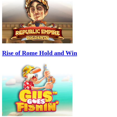
Rise of Rome Hold and Win