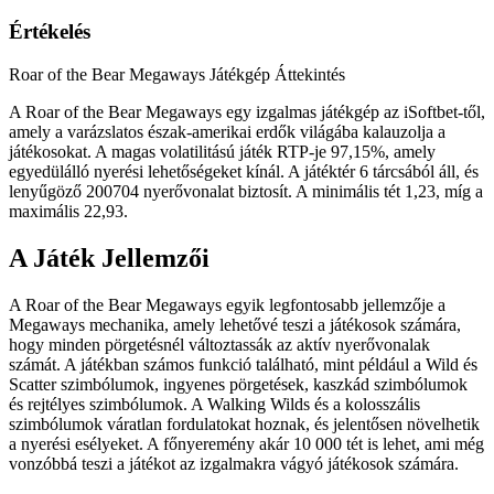
Értékelés
Roar of the Bear Megaways Játékgép Áttekintés
A Roar of the Bear Megaways egy izgalmas játékgép az iSoftbet-től,
amely a varázslatos észak-amerikai erdők világába kalauzolja a
játékosokat. A magas volatilitású játék RTP-je 97,15%, amely
egyedülálló nyerési lehetőségeket kínál. A játéktér 6 tárcsából áll, és
lenyűgöző 200704 nyerővonalat biztosít. A minimális tét 1,23, míg a
maximális 22,93.
A Játék Jellemzői
A Roar of the Bear Megaways egyik legfontosabb jellemzője a
Megaways mechanika, amely lehetővé teszi a játékosok számára,
hogy minden pörgetésnél változtassák az aktív nyerővonalak
számát. A játékban számos funkció található, mint például a Wild és
Scatter szimbólumok, ingyenes pörgetések, kaszkád szimbólumok
és rejtélyes szimbólumok. A Walking Wilds és a kolosszális
szimbólumok váratlan fordulatokat hoznak, és jelentősen növelhetik
a nyerési esélyeket. A főnyeremény akár 10 000 tét is lehet, ami még
vonzóbbá teszi a játékot az izgalmakra vágyó játékosok számára.