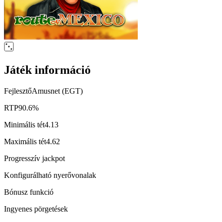
Játék információ
Fejlesztő
Amusnet (EGT)
RTP
90.6%
Minimális tét
4.13
Maximális tét
4.62
Progresszív jackpot
Konfigurálható nyerővonalak
Bónusz funkció
Ingyenes pörgetések