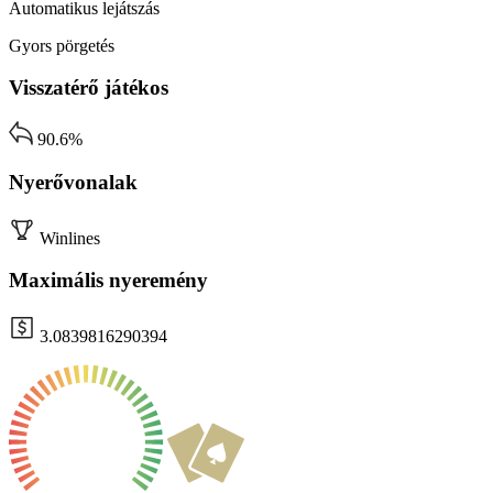
Automatikus lejátszás
Gyors pörgetés
Visszatérő játékos
90.6%
Nyerővonalak
Winlines
Maximális nyeremény
3.0839816290394