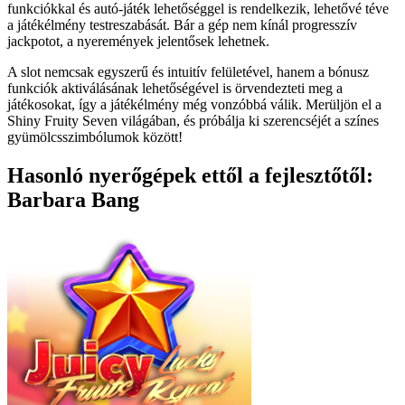
funkciókkal és autó-játék lehetőséggel is rendelkezik, lehetővé téve
a játékélmény testreszabását. Bár a gép nem kínál progresszív
jackpotot, a nyeremények jelentősek lehetnek.
A slot nemcsak egyszerű és intuitív felületével, hanem a bónusz
funkciók aktiválásának lehetőségével is örvendezteti meg a
játékosokat, így a játékélmény még vonzóbbá válik. Merüljön el a
Shiny Fruity Seven világában, és próbálja ki szerencséjét a színes
gyümölcsszimbólumok között!
Hasonló nyerőgépek ettől a fejlesztőtől:
Barbara Bang