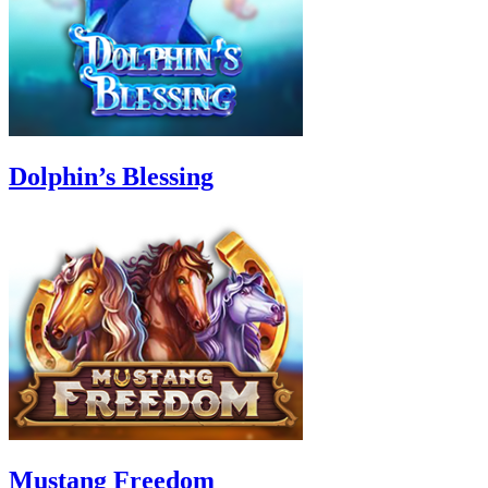
Dolphin’s Blessing
Mustang Freedom