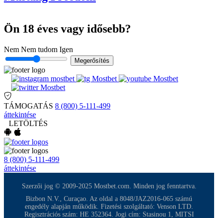
Ön 18 éves vagy idősebb?
Nem
Nem tudom
Igen
Megerősítés
TÁMOGATÁS
8 (800) 5-111-499
áttekintése
LETÖLTÉS
8 (800) 5-111-499
áttekintése
Szerzői jog © 2009-2025 Mostbet.com. Minden jog fenntartva.
Bizbon N.V., Curaçao. Az oldal a 8048/JAZ2016-065 számú
engedély alapján működik. Fizetési szolgáltató: Venson LTD.
Regisztrációs szám: HE 352364. Jogi cím: Stasinou 1, MITSI