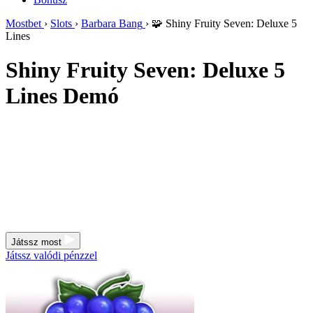
Mostbet
›
Slots
›
Barbara Bang
›
🧩 Shiny Fruity Seven: Deluxe 5
Lines
Shiny Fruity Seven: Deluxe 5
Lines Demó
Játssz most
Játssz valódi pénzzel