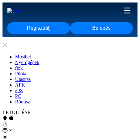
Regisztrálj
Belépés
Mostbet
Nyerőgépek
fiók
Pilóta
Utasítás
APK
iOS
PC
Bónusz
LETÖLTÉSE
hu