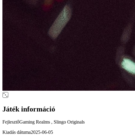
Játék információ
Fejlesztő
Gaming Realms , Slingo Originals
Kiadás dátuma
2025-06-05