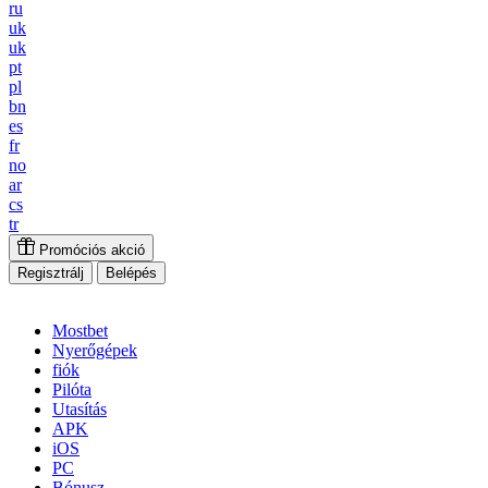
ru
uk
uk
pt
pl
bn
es
fr
no
ar
cs
tr
Promóciós akció
Regisztrálj
Belépés
Mostbet
Nyerőgépek
fiók
Pilóta
Utasítás
APK
iOS
PC
Bónusz