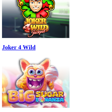
Joker 4 Wild