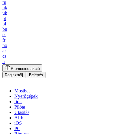
ru
uk
uk
pt
pl
bn
es
fr
no
ar
cs
tr
Promóciós akció
Regisztrálj
Belépés
Mostbet
Nyerőgépek
fiók
Pilóta
Utasítás
APK
iOS
PC
Bónusz