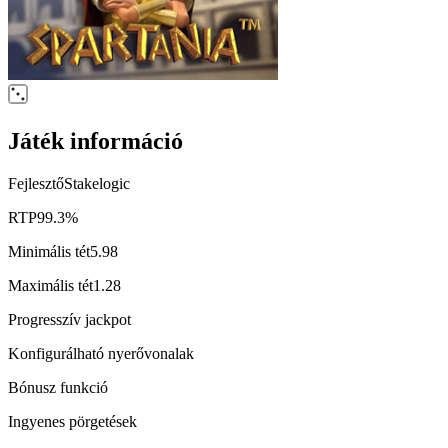
Játék információ
Fejlesztő
Stakelogic
RTP
99.3%
Minimális tét
5.98
Maximális tét
1.28
Progresszív jackpot
Konfigurálható nyerővonalak
Bónusz funkció
Ingyenes pörgetések