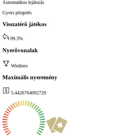
Automatikus lejátszás
Gyors pörgetés
Visszatérő játékos
99.3%
Nyerővonalak
Winlines
Maximális nyeremény
5.4426764092729