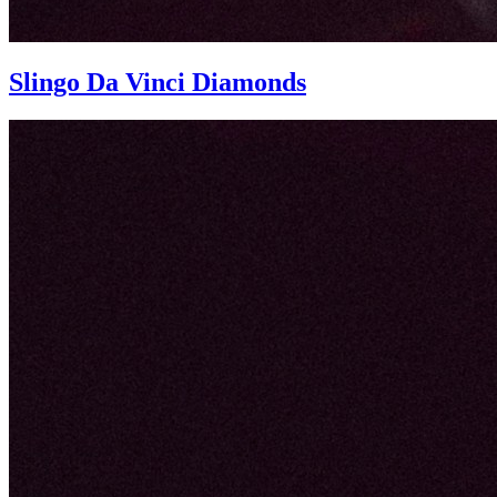
Slingo Da Vinci Diamonds