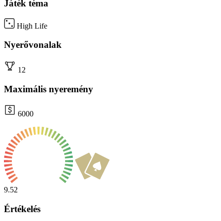
Játék téma
High Life
Nyerővonalak
12
Maximális nyeremény
6000
9.52
Értékelés