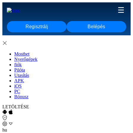
Regisztrálj
Belépés
Mostbet
Nyerőgépek
fiók
Pilóta
Utasítás
APK
iOS
PC
Bónusz
LETÖLTÉSE
hu