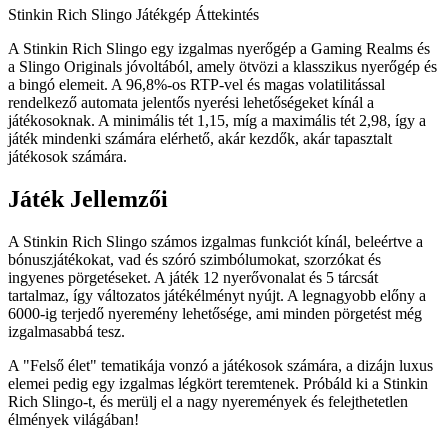
Stinkin Rich Slingo Játékgép Áttekintés
A Stinkin Rich Slingo egy izgalmas nyerőgép a Gaming Realms és
a Slingo Originals jóvoltából, amely ötvözi a klasszikus nyerőgép és
a bingó elemeit. A 96,8%-os RTP-vel és magas volatilitással
rendelkező automata jelentős nyerési lehetőségeket kínál a
játékosoknak. A minimális tét 1,15, míg a maximális tét 2,98, így a
játék mindenki számára elérhető, akár kezdők, akár tapasztalt
játékosok számára.
Játék Jellemzői
A Stinkin Rich Slingo számos izgalmas funkciót kínál, beleértve a
bónuszjátékokat, vad és szóró szimbólumokat, szorzókat és
ingyenes pörgetéseket. A játék 12 nyerővonalat és 5 tárcsát
tartalmaz, így változatos játékélményt nyújt. A legnagyobb előny a
6000-ig terjedő nyeremény lehetősége, ami minden pörgetést még
izgalmasabbá tesz.
A "Felső élet" tematikája vonzó a játékosok számára, a dizájn luxus
elemei pedig egy izgalmas légkört teremtenek. Próbáld ki a Stinkin
Rich Slingo-t, és merülj el a nagy nyeremények és felejthetetlen
élmények világában!