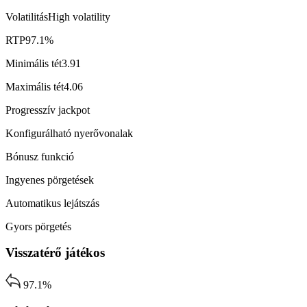
Volatilitás
High volatility
RTP
97.1%
Minimális tét
3.91
Maximális tét
4.06
Progresszív jackpot
Konfigurálható nyerővonalak
Bónusz funkció
Ingyenes pörgetések
Automatikus lejátszás
Gyors pörgetés
Visszatérő játékos
97.1%