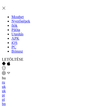
Mostbet
Nyerőgépek
fiók
Pilóta
Utasítás
APK
iOS
PC
Bónusz
LETÖLTÉSE
hu
ru
uk
uk
pt
pl
bn