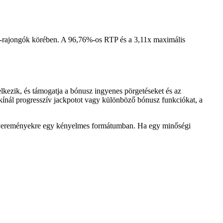
ék-rajongók körében. A 96,76%-os RTP és a 3,11x maximális
elkezik, és támogatja a bónusz ingyenes pörgetéseket és az
 kínál progresszív jackpotot vagy különböző bónusz funkciókat, a
s a nyereményekre egy kényelmes formátumban. Ha egy minőségi