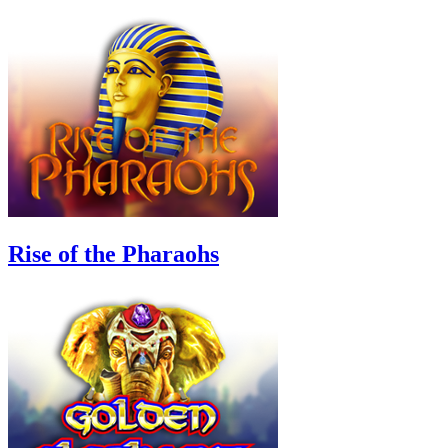
Rise of the Pharaohs