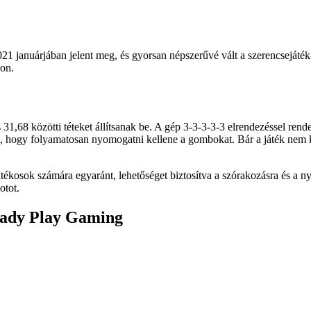
021 januárjában jelent meg, és gyorsan népszerűvé vált a szerencseját
kon.
 31,68 közötti téteket állítsanak be. A gép 3-3-3-3-3 elrendezéssel rend
lkül, hogy folyamatosan nyomogatni kellene a gombokat. Bár a játék nem
t játékosok számára egyaránt, lehetőséget biztosítva a szórakozásra é
otot.
Ready Play Gaming