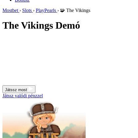
Mostbet
›
Slots
›
PlayPearls
›
🧩 The Vikings
The Vikings Demó
Játssz most
Játssz valódi pénzzel