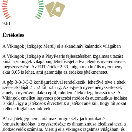
9.61
Értékelés
A Vikingok játékgép: Merülj el a skandináv kalandok világában
A Vikingok játékgép a PlayPearls fejlesztésében izgalmas utazást
kínál a vikingek világában, lehetőséget adva jelentős nyeremények
megszerzésére. Az RTP értéke 2.33, míg a maximális nyeremény
akár 3.05 is lehet, ami garantálja az érdekes játékmenetet.
A gép 3-3-3-3-3 konfigurációval rendelkezik, lehetővé téve a tétek
széles skáláját 21.52-től 5.35-ig. Az egyedi nyereményszerkezet,
amely a nyerővonalakra épül, minden játékot izgalmassá tesz. A
Vikingok emellett ingyenes pörgetési módot és automatikus indítást
is kínál, így a játékosok élvezhetik a játékot anélkül, hogy túl sokat
kellene foglalkozniuk vele.
Bár a játékgép nem tartalmaz progresszív jackpotokat és
bónuszfunkciókat, a egyszerűsége és dinamizmusa ideálissá teszi a
slotkedvelők számára. Merülj el a vikingek izgalmas világában, és