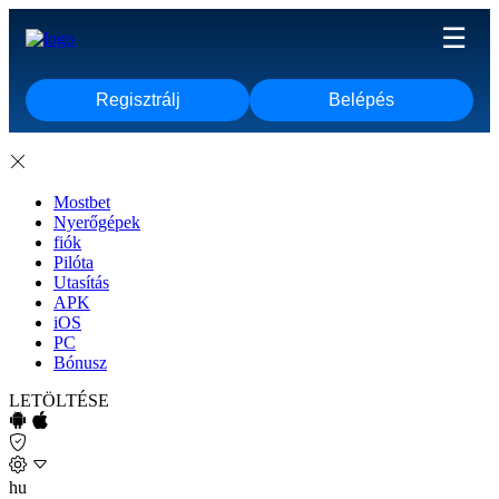
Regisztrálj
Belépés
Mostbet
Nyerőgépek
fiók
Pilóta
Utasítás
APK
iOS
PC
Bónusz
LETÖLTÉSE
hu