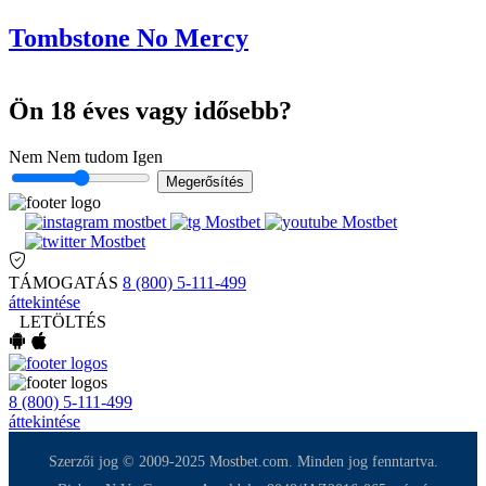
Tombstone No Mercy
Ön 18 éves vagy idősebb?
Nem
Nem tudom
Igen
Megerősítés
TÁMOGATÁS
8 (800) 5-111-499
áttekintése
LETÖLTÉS
8 (800) 5-111-499
áttekintése
Szerzői jog © 2009-2025 Mostbet.com. Minden jog fenntartva.