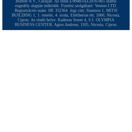
Bizbon N.V., Curaçao. Az oldal a 8048/JAZ2016-065 számú
engedély alapján működik. Fizetési szolgáltató: Venson LTD.
Regisztrációs szám: HE 352364. Jogi cím: Stasinou 1, MITSI
BUILDING 1, 1. emelet, 4. iroda, Eleftherias tér, 1060, Nicosia,
Ciprus. Az eladó helye: Kadmou Street 4, S.I. OLYMPIA
BUSINESS CENTER, Agios Andreas, 1105, Nicosia, Ciprus.