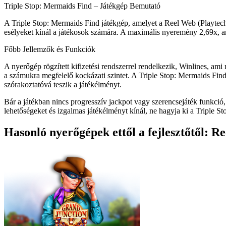
Triple Stop: Mermaids Find – Játékgép Bemutató
A Triple Stop: Mermaids Find játékgép, amelyet a Reel Web (Playtech
esélyeket kínál a játékosok számára. A maximális nyeremény 2,69x, a
Főbb Jellemzők és Funkciók
A nyerőgép rögzített kifizetési rendszerrel rendelkezik, Winlines, ami
a számukra megfelelő kockázati szintet. A Triple Stop: Mermaids Find
szórakoztatóvá teszik a játékélményt.
Bár a játékban nincs progresszív jackpot vagy szerencsejáték funkció,
lehetőségeket és izgalmas játékélményt kínál, ne hagyja ki a Triple S
Hasonló nyerőgépek ettől a fejlesztőtől: R