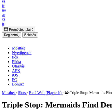
es
fr
no
ar
cs
tr
Promóciós akció
Regisztrálj
Belépés
Mostbet
Nyerőgépek
fiók
Pilóta
Utasítás
APK
iOS
PC
Bónusz
Mostbet
›
Slots
›
Reel Web (Playtech)
›
🧩 Triple Stop: Mermaids Fin
Triple Stop: Mermaids Find D