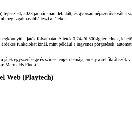
) fejlesztett, 2023 januárjában debütált, és gyorsan népszerűvé vált a
mi még izgalmasabbá teszi a játékot.
 megkönnyíti a játék folyamatát. A tétek 0,74-től 500-ig terjednek, lehe
 érdekes funkciókat kínál, mint például a ingyenes pörgetések, automati
 a játék egyszerűsége és színes tengeri témája, amely a sellőkről szól,
top: Mermaids Find-t!
eel Web (Playtech)