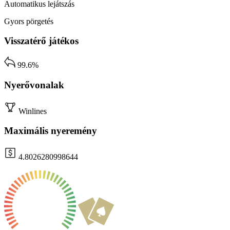
Automatikus lejátszás
Gyors pörgetés
Visszatérő játékos
99.6%
Nyerővonalak
Winlines
Maximális nyeremény
4.8026280998644