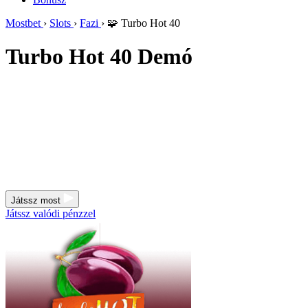
Mostbet
›
Slots
›
Fazi
›
🧩 Turbo Hot 40
Turbo Hot 40 Demó
Játssz most
Játssz valódi pénzzel