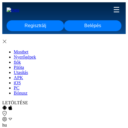
Regisztrálj
Belépés
Mostbet
Nyerőgépek
fiók
Pilóta
Utasítás
APK
iOS
PC
Bónusz
LETÖLTÉSE
hu