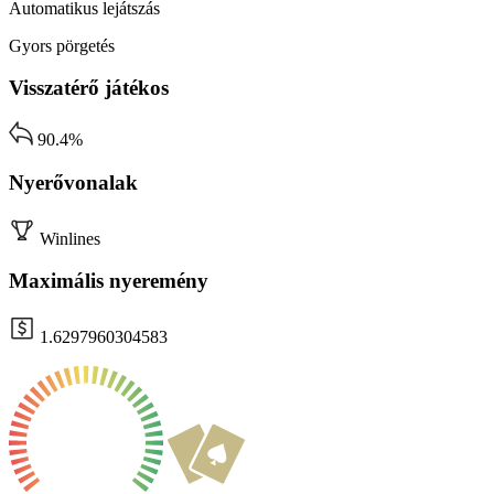
Automatikus lejátszás
Gyors pörgetés
Visszatérő játékos
90.4%
Nyerővonalak
Winlines
Maximális nyeremény
1.6297960304583