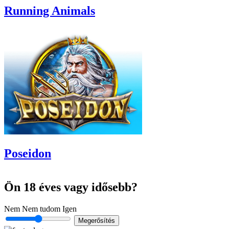
Running Animals
Poseidon
Ön 18 éves vagy idősebb?
Nem
Nem tudom
Igen
Megerősítés