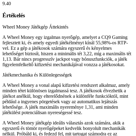
9.40
Értékelés
Wheel Money Játékgép Áttekintés
A Wheel Money egy izgalmas nyerőgép, amelyet a CQ9 Gaming
fejlesztett ki, és amely egyedi játékélményt kínál 55,98%-os RTP-
vel. Ez a gép a játékosok számára egyszerű és kényelmes
lehetőséget biztosít, hiszen a minimális tét 3,22, míg a maximális tét
1,13. Bár nincs progresszív jackpot vagy bónuszfunkciók, a játék
figyelemfelkeltő kifizetési mechanikájával vonzza a játékosokat.
Játékmechanika és Különlegességek
A Wheel Money a vonal alapú kifizetési rendszert alkalmaz, amely
minden tétet különösen izgalmassá tesz. A játékosok élvezhetik a
játékot anélkül, hogy elterelődnének a különféle funkcióktól, mint
például a ingyenes pörgetések vagy az automatikus lejátszás
lehetősége. A játék maximális nyereménye 1,31, ami minden
játékülést potenciálisan nyereségessé tesz.
A Wheel Money játékgép ideális választás azok számára, akik a
egyszerű és tömör nyerőgépeket kedvelik bonyolult mechanikák
nélkül. Próbáld ki, és fedezd fel, mit tartogat számodra ez az