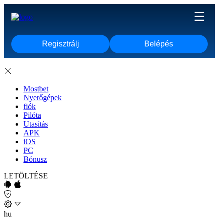
Regisztrálj
Belépés
Mostbet
Nyerőgépek
fiók
Pilóta
Utasítás
APK
iOS
PC
Bónusz
LETÖLTÉSE
hu