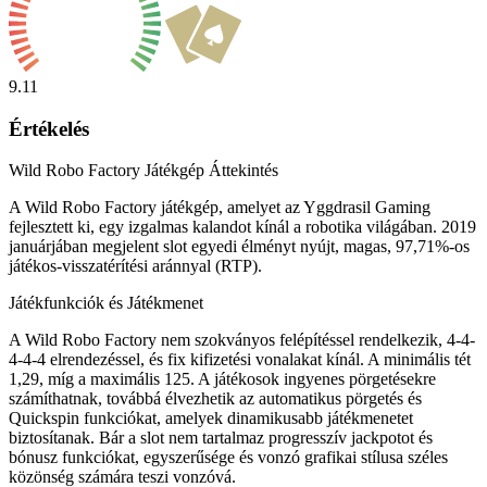
9.11
Értékelés
Wild Robo Factory Játékgép Áttekintés
A Wild Robo Factory játékgép, amelyet az Yggdrasil Gaming
fejlesztett ki, egy izgalmas kalandot kínál a robotika világában. 2019
januárjában megjelent slot egyedi élményt nyújt, magas, 97,71%-os
játékos-visszatérítési aránnyal (RTP).
Játékfunkciók és Játékmenet
A Wild Robo Factory nem szokványos felépítéssel rendelkezik, 4-4-
4-4-4 elrendezéssel, és fix kifizetési vonalakat kínál. A minimális tét
1,29, míg a maximális 125. A játékosok ingyenes pörgetésekre
számíthatnak, továbbá élvezhetik az automatikus pörgetés és
Quickspin funkciókat, amelyek dinamikusabb játékmenetet
biztosítanak. Bár a slot nem tartalmaz progresszív jackpotot és
bónusz funkciókat, egyszerűsége és vonzó grafikai stílusa széles
közönség számára teszi vonzóvá.