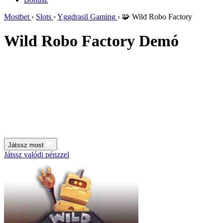
Mostbet
›
Slots
›
Yggdrasil Gaming
›
🧩 Wild Robo Factory
Wild Robo Factory Demó
Játssz most
Játssz valódi pénzzel