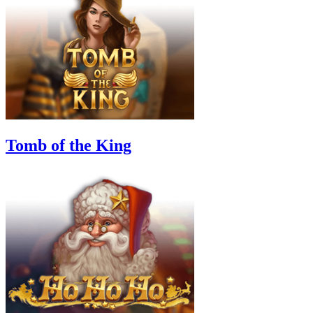
Tomb of the King