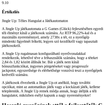
9.10
Értékelés
Jingle Up: Télies Hangulat a Játékautomaton
A Jingle Up játékautomata a G Games (Glück) fejlesztésében egyedi
téli élményt kínál a játékosok számára. Az RTP 96,22%-kal és a
maximális nyereménnyel, amely 2738x a tét, ez a nyerőgép
mindenki figyelmét felkelti, legyen szó kezdőkről vagy tapasztalt
játékosokról.
A Jingle Up rugalmasan konfigurálható nyerővonalakkal
rendelkezik, lehetővé téve a felhasználók számára, hogy a téteket
2,84 és 1,82 között állítsák be. Bár a játék nem kínál
bónuszfunkciókat, ingyenes pörgetéseket vagy progresszív
jackpotot, egyszerűsége és elérhetősége vonzóvá teszi a nyerőgépek
kedvelői számára.
A játékosok élvezhetik a Jingle Up-ot anélkül, hogy további
opciókat, mint az automatikus játék vagy a kockázati játék, kellene
telepíteniük. A Jingle Up remek módja annak, hogy átéljük a téli
hangulatot, miközben esélyt kapunk a nagy nyereményekre!