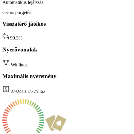
Automatikus lejátszás
Gyors pörgetés
Visszatérő játékos
90.3%
Nyerővonalak
Winlines
Maximális nyeremény
2.9241357375562