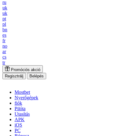
ru
uk
uk
pt
pl
bn
es
fr
no
ar
cs
tr
Promóciós akció
Regisztrálj
Belépés
Mostbet
Nyerőgépek
fiók
Pilóta
Utasítás
APK
iOS
PC
Bónusz