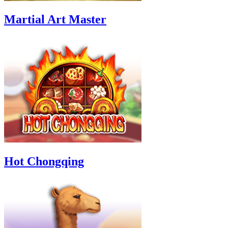
Martial Art Master
Hot Chongqing