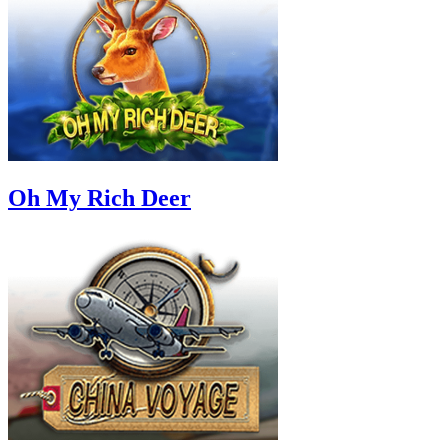
Oh My Rich Deer