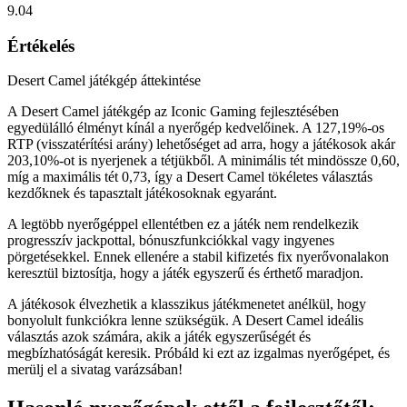
9.04
Értékelés
Desert Camel játékgép áttekintése
A Desert Camel játékgép az Iconic Gaming fejlesztésében
egyedülálló élményt kínál a nyerőgép kedvelőinek. A 127,19%-os
RTP (visszatérítési arány) lehetőséget ad arra, hogy a játékosok akár
203,10%-ot is nyerjenek a tétjükből. A minimális tét mindössze 0,60,
míg a maximális tét 0,73, így a Desert Camel tökéletes választás
kezdőknek és tapasztalt játékosoknak egyaránt.
A legtöbb nyerőgéppel ellentétben ez a játék nem rendelkezik
progresszív jackpottal, bónuszfunkciókkal vagy ingyenes
pörgetésekkel. Ennek ellenére a stabil kifizetés fix nyerővonalakon
keresztül biztosítja, hogy a játék egyszerű és érthető maradjon.
A játékosok élvezhetik a klasszikus játékmenetet anélkül, hogy
bonyolult funkciókra lenne szükségük. A Desert Camel ideális
választás azok számára, akik a játék egyszerűségét és
megbízhatóságát keresik. Próbáld ki ezt az izgalmas nyerőgépet, és
merülj el a sivatag varázsában!