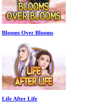
Blooms Over Blooms
Life After Life