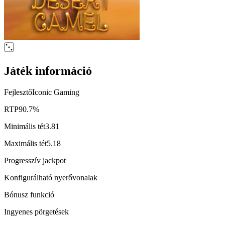
Játék információ
Fejlesztő
Iconic Gaming
RTP
90.7%
Minimális tét
3.81
Maximális tét
5.18
Progresszív jackpot
Konfigurálható nyerővonalak
Bónusz funkció
Ingyenes pörgetések