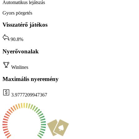
Automatikus lejátszás
Gyors pörgetés
Visszatérő játékos
90.8%
Nyerővonalak
Winlines
Maximális nyeremény
3.9777209947367