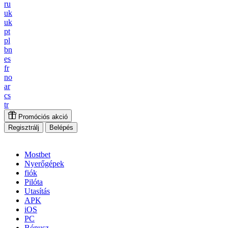
ru
uk
uk
pt
pl
bn
es
fr
no
ar
cs
tr
Promóciós akció
Regisztrálj
Belépés
Mostbet
Nyerőgépek
fiók
Pilóta
Utasítás
APK
iOS
PC
Bónusz