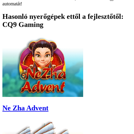
automatát!
Hasonló nyerőgépek ettől a fejlesztőtől:
CQ9 Gaming
Ne Zha Advent