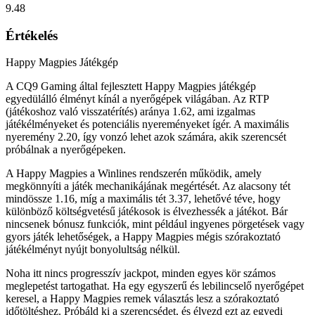
9.48
Értékelés
Happy Magpies Játékgép
A CQ9 Gaming által fejlesztett Happy Magpies játékgép
egyedülálló élményt kínál a nyerőgépek világában. Az RTP
(játékoshoz való visszatérítés) aránya 1.62, ami izgalmas
játékélményeket és potenciális nyereményeket ígér. A maximális
nyeremény 2.20, így vonzó lehet azok számára, akik szerencsét
próbálnak a nyerőgépeken.
A Happy Magpies a Winlines rendszerén működik, amely
megkönnyíti a játék mechanikájának megértését. Az alacsony tét
mindössze 1.16, míg a maximális tét 3.37, lehetővé téve, hogy
különböző költségvetésű játékosok is élvezhessék a játékot. Bár
nincsenek bónusz funkciók, mint például ingyenes pörgetések vagy
gyors játék lehetőségek, a Happy Magpies mégis szórakoztató
játékélményt nyújt bonyolultság nélkül.
Noha itt nincs progresszív jackpot, minden egyes kör számos
meglepetést tartogathat. Ha egy egyszerű és lebilincselő nyerőgépet
keresel, a Happy Magpies remek választás lesz a szórakoztató
időtöltéshez. Próbáld ki a szerencsédet, és élvezd ezt az egyedi