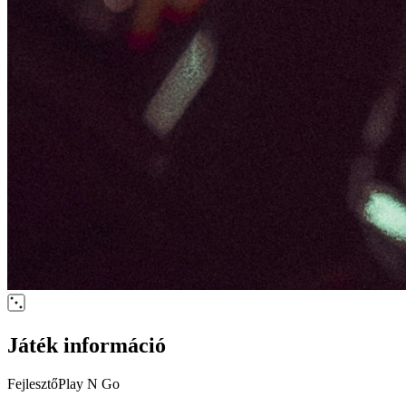
Játék információ
Fejlesztő
Play N Go