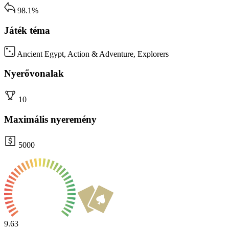
98.1%
Játék téma
Ancient Egypt, Action & Adventure, Explorers
Nyerővonalak
10
Maximális nyeremény
5000
9.63