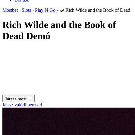
Mostbet
›
Slots
›
Play N Go
›
🧩 Rich Wilde and the Book of Dead
Rich Wilde and the Book of
Dead Demó
Játssz most
Játssz valódi pénzzel